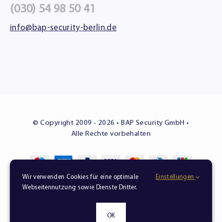
(030) 54 98 50 41
info@bap-security-berlin.de
© Copyright 2009 - 2026 • BAP Security GmbH •
Alle Rechte vorbehalten
Wir verwenden Cookies für eine optimale
Einstellungen
Sicherheit in besten Händen – zuverlässig, diskret,
Webseitennutzung sowie Dienste Dritter.
professionell.
BAP Security – weil Sicherheit Vertrauenssache ist.
OK