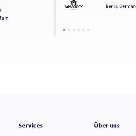
Berlin, Germa
n
falt
Services
Über uns