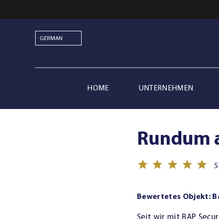
Skip
to
content
HOME
UNTERNEHMEN
Rundum a
5
Bewertetes Objekt: 
Seit wir mit BAP Secu