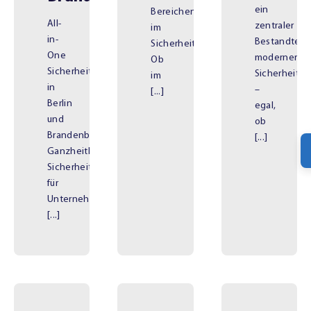
ein
Bereichen
All-
zentraler
im
in-
Bestandteil
Sicherheitssektor.
One
moderner
Ob
Sicherheitsdienst
Sicherheits
im
in
–
[...]
Berlin
egal,
und
ob
Brandenburg
[...]
Ganzheitliche
Sicherheitslösungen
für
Unternehmen,
[...]