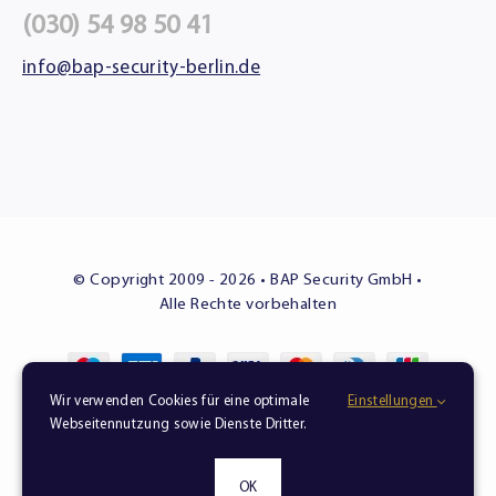
(030) 54 98 50 41
info@bap-security-berlin.de
© Copyright 2009 - 2026 • BAP Security GmbH •
Alle Rechte vorbehalten
Wir verwenden Cookies für eine optimale
Einstellungen
Sicherheit in besten Händen – zuverlässig, diskret,
Webseitennutzung sowie Dienste Dritter.
professionell.
BAP Security – weil Sicherheit Vertrauenssache ist.
OK