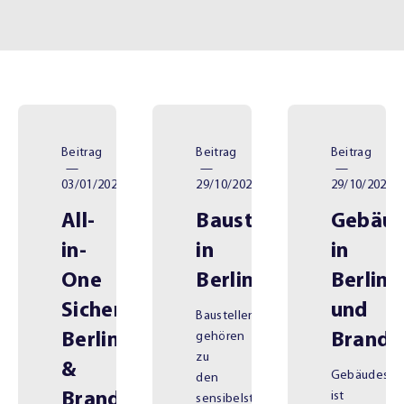
Beitrag
Beitrag
Beitrag
—
—
—
03/01/2026
29/10/2025
29/10/2025
All-
Baustellenüberwach
Gebäud
in-
in
in
One
Berlin
Berlin
Sicherheitsdienst
und
Baustellen
Berlin
gehören
Brande
zu
&
Gebäudesch
den
Brandenburg
ist
sensibelsten