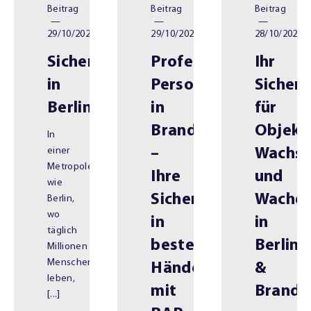
Beitrag
Beitrag
Beitrag
—
—
—
29/10/2025
29/10/2025
28/10/2025
Sicherheitsberatung
Professioneller
Ihr
in
Personenschutz
Sicher
Berlin
in
für
Brandenburg
Objekt
In
einer
–
Wachsc
Metropole
Ihre
und
wie
Sicherheit
Wachdi
Berlin,
wo
in
in
täglich
besten
Berlin
Millionen
Menschen
Händen
&
leben,
mit
Brande
[...]