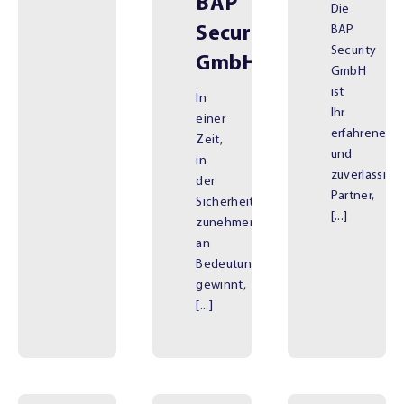
BAP
Die
Security
BAP
Security
GmbH
GmbH
ist
In
Ihr
einer
erfahrener
Zeit,
und
in
zuverlässige
der
Partner,
Sicherheit
[...]
zunehmend
an
Bedeutung
gewinnt,
[...]