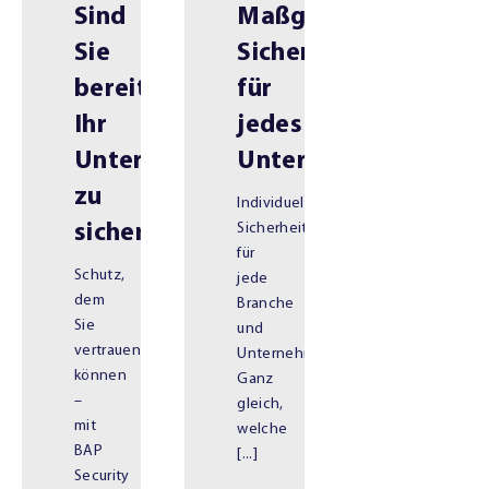
Sind
Maßgeschneiderte
Sie
Sicherheitslösungen
bereit,
für
Ihr
jedes
Unternehmen
Unternehmen
zu
Individuelle
sichern?
Sicherheit
für
Schutz,
jede
dem
Branche
Sie
und
vertrauen
Unternehmensgröße
können
Ganz
–
gleich,
mit
welche
BAP
[...]
Security