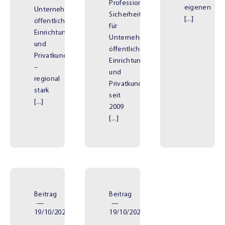
Professionelle
eigenen
Unternehmen,
Sicherheitslösungen
[...]
öffentliche
für
Einrichtungen
Unternehmen,
und
öffentliche
Privatkunden
Einrichtungen
–
und
regional
Privatkunden
stark
seit
[...]
2009
[...]
Beitrag
Beitrag
—
—
19/10/2025
19/10/2025