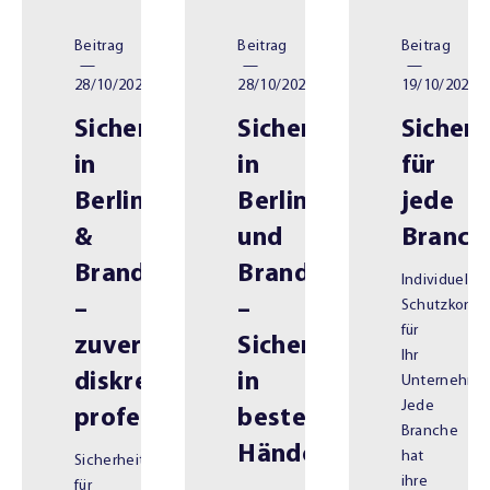
Beitrag
Beitrag
Beitrag
—
—
—
28/10/2025
28/10/2025
19/10/2025
Sicherheitsdienstleistungen
Sicherheitsdienst
Sicher
in
in
für
Berlin
Berlin
jede
&
und
Branch
Brandenburg
Brandenburg
Individuelle
–
–
Schutzkonz
für
zuverlässig,
Sicherheit
Ihr
diskret,
in
Unternehme
Jede
professionell
besten
Branche
Händen
hat
Sicherheitskonzepte
ihre
für